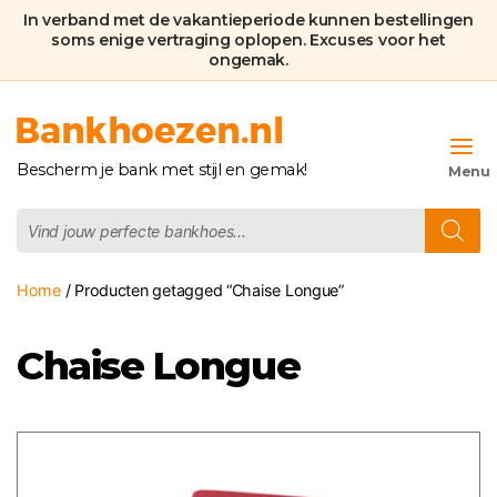
In verband met de vakantieperiode kunnen bestellingen
soms enige vertraging oplopen. Excuses voor het
ongemak.
Bankhoezen.nl
Bescherm je bank met stijl en gemak!
Producten
zoeken
Home
/ Producten getagged “Chaise Longue”
Chaise Longue
Dit
product