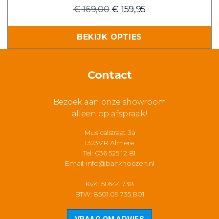
productpagina
Oorspronkelijke
Huidige
€
169,00
€
159,95
prijs
prijs
was:
is:
BEKIJK OPTIES
€ 169,00.
€ 159,95.
Contact
Bezoek aan onze showroom
alleen op afspraak!
Musicalstraat 3a
1323VR Almere
Tel: 036 525 12 81
Email:
info@bankhoezen.nl
KvK: 51.644.738
BTW: 8501.09.735.B01
VRAAG OM ADVIES