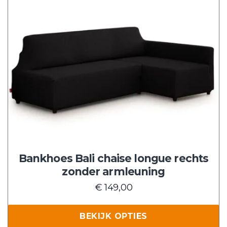
Dit
product
heeft
meerdere
variaties.
Deze
optie
kan
gekozen
worden
op
de
Bankhoes Bali chaise longue rechts
productpagina
zonder armleuning
€
149,00
BEKIJK OPTIES