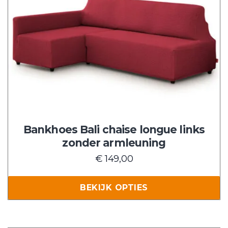
heeft
meerdere
variaties.
Deze
optie
kan
gekozen
worden
op
de
Bankhoes Bali chaise longue links
productpagina
zonder armleuning
€
149,00
BEKIJK OPTIES