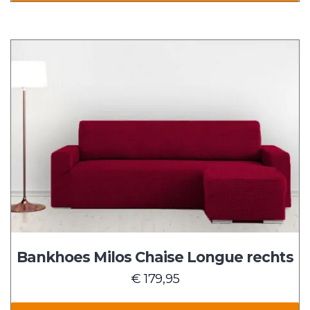
Dit
product
heeft
meerdere
variaties.
Deze
optie
kan
gekozen
worden
op
de
Bankhoes Milos Chaise Longue rechts
productpagina
€
179,95