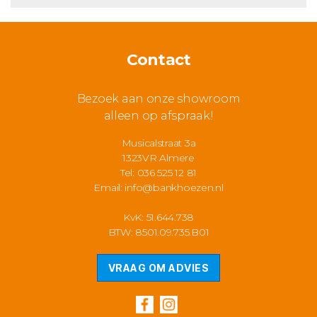
Contact
Bezoek aan onze showroom
alleen op afspraak!
Musicalstraat 3a
1323VR Almere
Tel: 036 525 12 81
Email:
info@bankhoezen.nl
KvK: 51.644.738
BTW: 8501.09.735.B01
VRAAG OM ADVIES