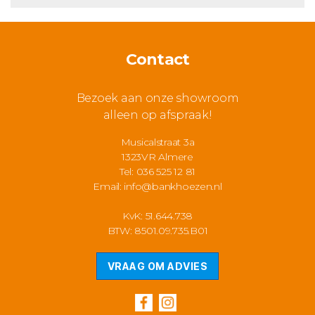
Contact
Bezoek aan onze showroom
alleen op afspraak!
Musicalstraat 3a
1323VR Almere
Tel: 036 525 12 81
Email:
info@bankhoezen.nl
KvK: 51.644.738
BTW: 8501.09.735.B01
VRAAG OM ADVIES