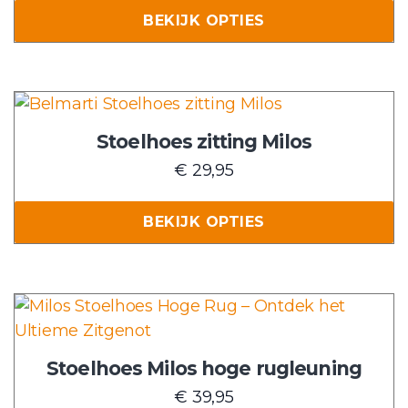
tot
BEKIJK OPTIES
optie
€ 39,95
kan
gekozen
worden
Dit
op
product
Stoelhoes zitting Milos
de
heeft
€
29,95
productpagina
meerdere
variaties.
BEKIJK OPTIES
Deze
optie
kan
gekozen
Dit
worden
product
op
heeft
Stoelhoes Milos hoge rugleuning
de
meerdere
€
39,95
productpagina
variaties.