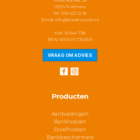
Musicalstraat 3a
1323VR Almere
Tel: 036 525 12 81
Email:
info@bankhoezen.nl
KvK: 51.644.738
BTW: 8501.09.735.B01
VRAAG OM ADVIES
Producten
Aanbiedingen
Bankhoezen
Stoelhoezen
Bankbeschermers