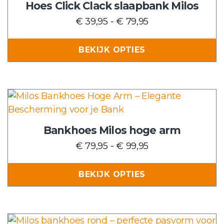
de
Hoes Click Clack slaapbank Milos
productpagina
Prijsklasse:
€
39,95
-
€
79,95
€ 39,95
tot
BEKIJK OPTIES
€ 79,95
Dit
product
heeft
Bankhoes Milos hoge arm
meerdere
Prijsklasse:
€
79,95
-
€
99,95
variaties.
€ 79,95
Deze
tot
BEKIJK OPTIES
optie
€ 99,95
kan
gekozen
worden
Dit