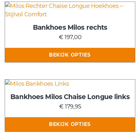
Dit
product
heeft
Bankhoes Milos rechts
meerdere
€
197,00
variaties.
Deze
BEKIJK OPTIES
optie
kan
gekozen
worden
Dit
op
product
Bankhoes Milos Chaise Longue links
de
heeft
€
179,95
productpagina
meerdere
variaties.
BEKIJK OPTIES
Deze
optie