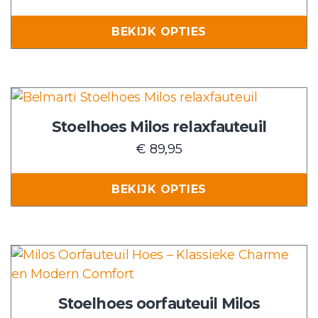
Deze
BEKIJK OPTIES
optie
kan
gekozen
worden
Dit
op
product
Stoelhoes Milos relaxfauteuil
de
heeft
€
89,95
productpagina
meerdere
variaties.
BEKIJK OPTIES
Deze
optie
kan
gekozen
Dit
worden
product
op
heeft
Stoelhoes oorfauteuil Milos
de
meerdere