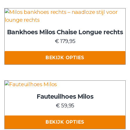
kan
gekozen
Dit
worden
product
op
heeft
Bankhoes Milos Chaise Longue rechts
de
meerdere
€
179,95
productpagina
variaties.
Deze
BEKIJK OPTIES
optie
kan
gekozen
worden
Dit
op
product
Fauteuilhoes Milos
de
heeft
€
59,95
productpagina
meerdere
variaties.
BEKIJK OPTIES
Deze