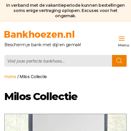
In verband met de vakantieperiode kunnen bestellingen
soms enige vertraging oplopen. Excuses voor het
ongemak.
Bankhoezen.nl
Bescherm je bank met stijl en gemak!
Producten
zoeken
Home
/ Milos Collectie
Milos Collectie
Dit
product