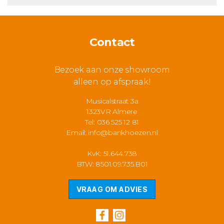
Contact
Bezoek aan onze showroom
alleen op afspraak!
Musicalstraat 3a
1323VR Almere
Tel: 036 525 12 81
Email:
info@bankhoezen.nl
KvK: 51.644.738
BTW: 8501.09.735.B01
VRAAG OM ADVIES