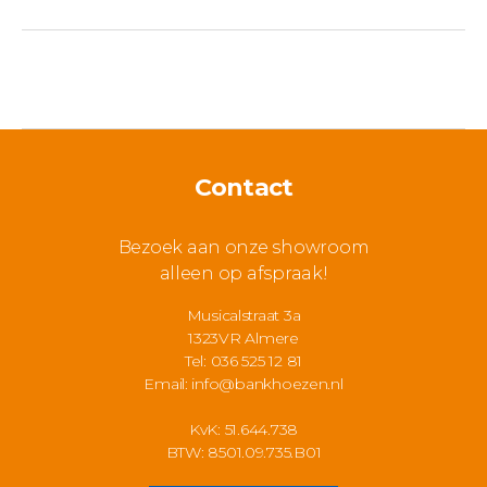
Contact
Bezoek aan onze showroom
alleen op afspraak!
Musicalstraat 3a
1323VR Almere
Tel: 036 525 12 81
Email:
info@bankhoezen.nl
KvK: 51.644.738
BTW: 8501.09.735.B01