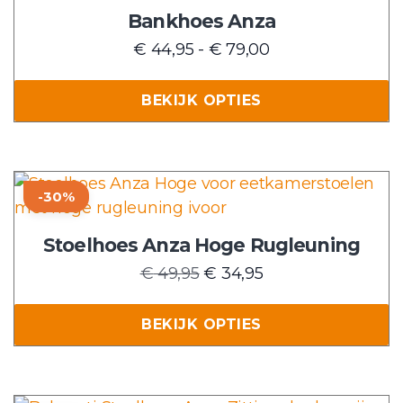
heeft
Bankhoes Anza
meerdere
Prijsklasse:
€
44,95
-
€
79,00
variaties.
€ 44,95
Deze
tot
BEKIJK OPTIES
optie
€ 79,00
kan
gekozen
worden
Dit
-30%
op
product
de
heeft
Stoelhoes Anza Hoge Rugleuning
productpagina
meerdere
Oorspronkelijke
Huidige
€
49,95
€
34,95
variaties.
prijs
prijs
Deze
was:
is:
BEKIJK OPTIES
optie
€ 49,95.
€ 34,95.
kan
gekozen
worden