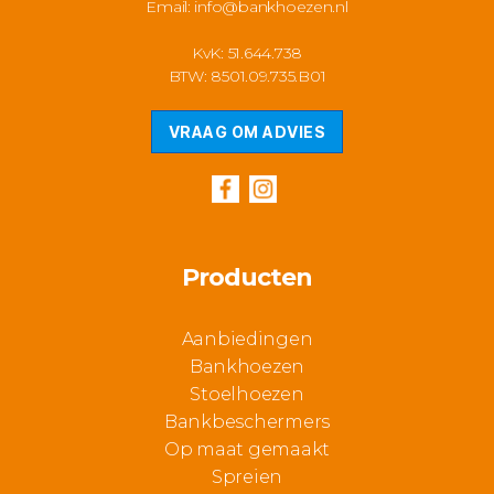
Email:
info@bankhoezen.nl
KvK: 51.644.738
BTW: 8501.09.735.B01
VRAAG OM ADVIES
Producten
Aanbiedingen
Bankhoezen
Stoelhoezen
Bankbeschermers
Op maat gemaakt
Spreien