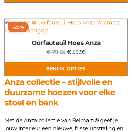
€ 89,95.
€ 69,95.
kan
gekozen
worden
Dit
-25%
op
product
de
heeft
Oorfauteuil Hoes Anza
productpagina
meerdere
Oorspronkelijke
Huidige
€
79,95
€
59,95
variaties.
prijs
prijs
Deze
was:
is:
BEKIJK OPTIES
optie
€ 79,95.
€ 59,95.
kan
Anza collectie – stijlvolle en
gekozen
duurzame hoezen voor elke
worden
stoel en bank
op
de
productpagina
Met de Anza collectie van Belmarti® geef je
jouw interieur een nieuwe, frisse uitstraling en