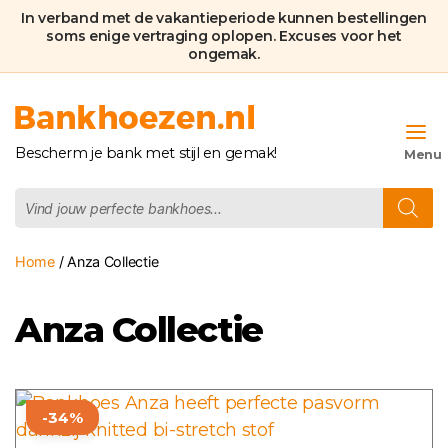
In verband met de vakantieperiode kunnen bestellingen
soms enige vertraging oplopen. Excuses voor het
ongemak.
Bankhoezen.nl
Bescherm je bank met stijl en gemak!
Producten
zoeken
Home
/ Anza Collectie
Anza Collectie
Dit
-34%
product