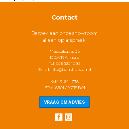
Contact
Bezoek aan onze showroom
alleen op afspraak!
Musicalstraat 3a
1323VR Almere
Tel: 036 525 12 81
Email:
info@bankhoezen.nl
KvK: 51.644.738
BTW: 8501.09.735.B01
VRAAG OM ADVIES