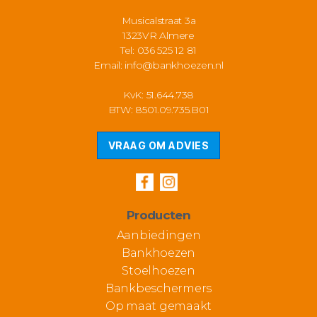
Musicalstraat 3a
1323VR Almere
Tel: 036 525 12 81
Email:
info@bankhoezen.nl
KvK: 51.644.738
BTW: 8501.09.735.B01
VRAAG OM ADVIES
Producten
Aanbiedingen
Bankhoezen
Stoelhoezen
Bankbeschermers
Op maat gemaakt