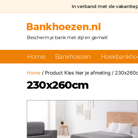
In verband met de vakantie
Bankhoezen.nl
Bescherm je bank met stijl en gemak!
Home
Bankhoezen
Hoekbankho
Home
/ Product Kies hier je afmeting / 230x260
230x260cm
Dit
product
heeft
meerdere
variaties.