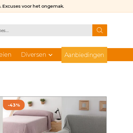
. Excuses voor het ongemak.
eien
Diversen
Aanbiedingen
Dit
-43%
product
heeft
meerdere
variaties.