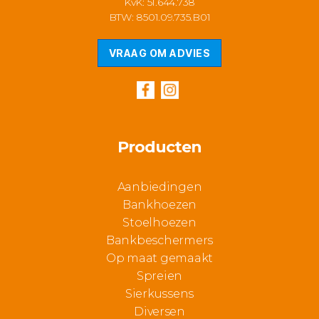
KvK: 51.644.738
BTW: 8501.09.735.B01
VRAAG OM ADVIES
Producten
Aanbiedingen
Bankhoezen
Stoelhoezen
Bankbeschermers
Op maat gemaakt
Spreien
Sierkussens
Diversen