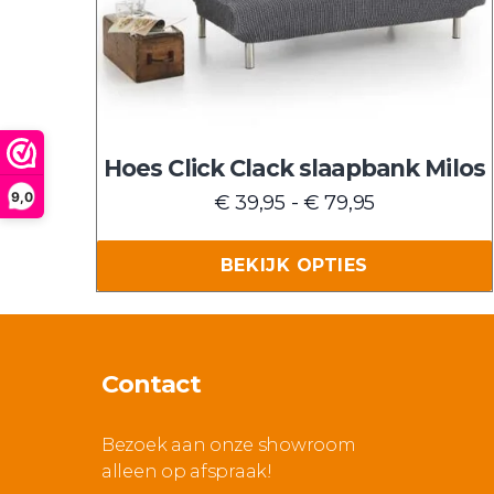
Deze
optie
kan
gekozen
worden
Hoes Click Clack slaapbank Milos
op
9,0
Prijsklasse:
€
39,95
-
€
79,95
de
€ 39,95
productpagina
tot
BEKIJK OPTIES
€ 79,95
Contact
Bezoek aan onze showroom
alleen op afspraak!