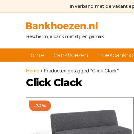
In verband met de vakantie
Bankhoezen.nl
Bescherm je bank met stijl en gemak!
Home
Bankhoezen
Hoekbankho
Home
/ Producten getagged “Click Clack”
Click Clack
Dit
-32%
product
heeft
meerdere
variaties.